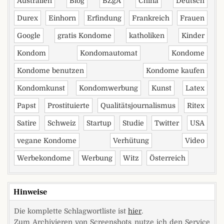
Australien
Blog
BZgA
China
Deutsch
Durex
Einhorn
Erfindung
Frankreich
Frauen
Google
gratis Kondome
katholiken
Kinder
Kondom
Kondomautomat
Kondome
Kondome benutzen
Kondome kaufen
Kondomkunst
Kondomwerbung
Kunst
Latex
Papst
Prostituierte
Qualitätsjournalismus
Ritex
Satire
Schweiz
Startup
Studie
Twitter
USA
vegane Kondome
Verhütung
Video
Werbekondome
Werbung
Witz
Österreich
Hinweise
Die komplette Schlagwortliste ist
hier
.
Zum Archivieren von Screenshots nutze ich den Service