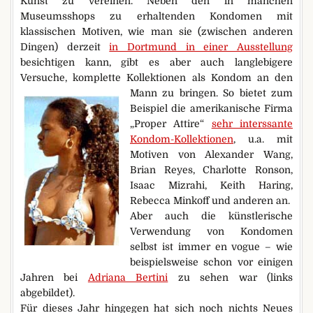
Kunst zu vereinen. Neben den in manchen
Museumsshops zu erhaltenden Kondomen mit
klassischen Motiven, wie man sie (zwischen anderen
Dingen) derzeit
in Dortmund in einer Ausstellung
besichtigen kann, gibt es aber auch langlebigere
Versuche, komplette Kollektionen als Kondom an den
Mann zu bringen.
So bietet zum
Beispiel die amerikanische Firma
„Proper Attire“
sehr interssante
Kondom-Kollektionen
, u.a. mit
Motiven von Alexander Wang,
Brian Reyes, Charlotte Ronson,
Isaac Mizrahi, Keith Haring,
Rebecca Minkoff und anderen an.
Aber auch die künstlerische
Verwendung von Kondomen
selbst ist immer en vogue – wie
beispielsweise schon vor einigen
Jahren bei
Adriana Bertini
zu sehen war (links
abgebildet).
Für dieses Jahr hingegen hat sich noch nichts Neues