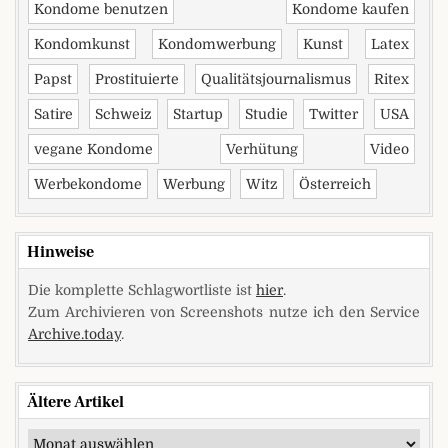
Kondome benutzen
Kondome kaufen
Kondomkunst
Kondomwerbung
Kunst
Latex
Papst
Prostituierte
Qualitätsjournalismus
Ritex
Satire
Schweiz
Startup
Studie
Twitter
USA
vegane Kondome
Verhütung
Video
Werbekondome
Werbung
Witz
Österreich
Hinweise
Die komplette Schlagwortliste ist
hier
.
Zum Archivieren von Screenshots nutze ich den Service
Archive.today
.
Ältere Artikel
Ältere Artikel