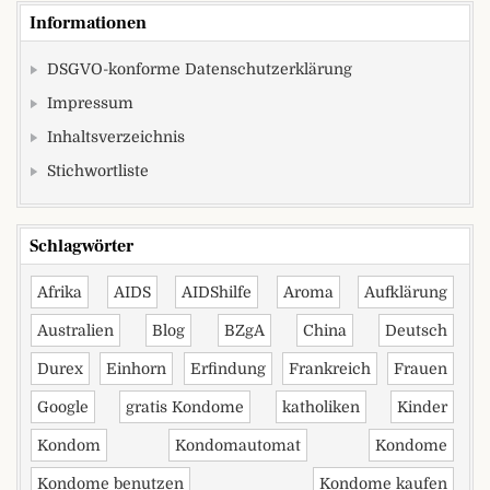
Informationen
DSGVO-konforme Datenschutzerklärung
Impressum
Inhaltsverzeichnis
Stichwortliste
Schlagwörter
Afrika
AIDS
AIDShilfe
Aroma
Aufklärung
Australien
Blog
BZgA
China
Deutsch
Durex
Einhorn
Erfindung
Frankreich
Frauen
Google
gratis Kondome
katholiken
Kinder
Kondom
Kondomautomat
Kondome
Kondome benutzen
Kondome kaufen