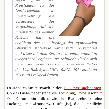
vögeln…“ gestaltete die
Preisträgerin von der
Nordseeschule in
St.Peter-Ording die
Vorderseite der
Verpackung. Auf die
Innenseite des kleinen
Kartons hat die
Schülerin des 9. Jahrgangs der gymnasialen
Oberstufe lächelnde Samenzellen gezeichnet
und diese mit dem Slogan „everytime much fun
everywhere“ ergänzt. Die Schülerin durfte sich
neben dem ersten Preis auch über einen Teddy
der Aids-Hilfe Sylt „aktHiv“ für Nordfriesland und
150 Euro Preisgeld freuen.
So stand es am Mittwoch in den
Husumer Nachrichten
.
Ob das (siehe nebenstehende Abbildung; Fotoausschnitt
© hjr) nun tatsächlich, wie das Blatt schreibt, eine
Packung „mit «krassem» Outfit [ist], die Jugendliche