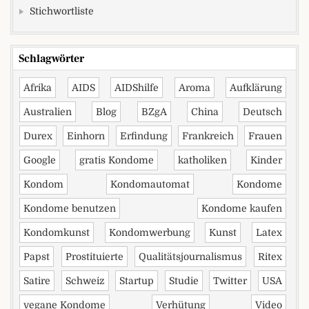
Stichwortliste
Schlagwörter
Afrika
AIDS
AIDShilfe
Aroma
Aufklärung
Australien
Blog
BZgA
China
Deutsch
Durex
Einhorn
Erfindung
Frankreich
Frauen
Google
gratis Kondome
katholiken
Kinder
Kondom
Kondomautomat
Kondome
Kondome benutzen
Kondome kaufen
Kondomkunst
Kondomwerbung
Kunst
Latex
Papst
Prostituierte
Qualitätsjournalismus
Ritex
Satire
Schweiz
Startup
Studie
Twitter
USA
vegane Kondome
Verhütung
Video