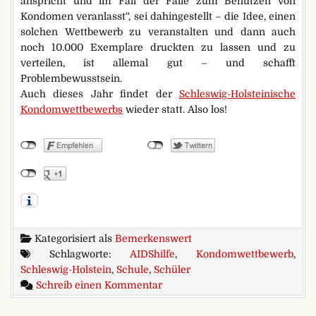
anspricht und im Fall der Fälle zum Benutzen von
Kondomen veranlasst“, sei dahingestellt – die Idee, einen
solchen Wettbewerb zu veranstalten und dann auch
noch 10.000 Exemplare druckten zu lassen und zu
verteilen, ist allemal gut – und schafft
Problembewusstsein.
Auch dieses Jahr findet der
Schleswig-Holsteinische
Kondomwettbewerbs
wieder statt. Also los!
Kategorisiert als
Bemerkenswert
Schlagworte:
AIDShilfe
,
Kondomwettbewerb
,
Schleswig-Holstein
,
Schule
,
Schüler
zu „sicher… sexy… vögeln…“
Schreib einen Kommentar