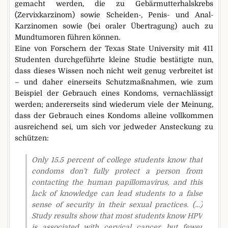
gemacht werden, die zu Gebärmutterhalskrebs
(Zervixkarzinom) sowie Scheiden-, Penis- und Anal-
Karzinomen sowie (bei oraler Übertragung) auch zu
Mundtumoren führen können.
Eine von Forschern der Texas State University mit 411
Studenten durchgeführte kleine Studie bestätigte nun,
dass dieses Wissen noch nicht weit genug verbreitet ist
– und daher einerseits Schutzmaßnahmen, wie zum
Beispiel der Gebrauch eines Kondoms, vernachlässigt
werden; andererseits sind wiederum viele der Meinung,
dass der Gebrauch eines Kondoms alleine vollkommen
ausreichend sei, um sich vor jedweder Ansteckung zu
schützen:
Only 15.5 percent of college students know that
condoms don’t fully protect a person from
contacting the human papillomavirus, and this
lack of knowledge can lead students to a false
sense of security in their sexual practices. (…)
Study results show that most students know HPV
is associated with cervical cancer, but fewer