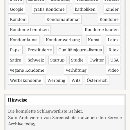
Google
gratis Kondome
katholiken
Kinder
Kondom
Kondomautomat
Kondome
Kondome benutzen
Kondome kaufen
Kondomkunst
Kondomwerbung
Kunst
Latex
Papst
Prostituierte
Qualitätsjournalismus
Ritex
Satire
Schweiz
Startup
Studie
Twitter
USA
vegane Kondome
Verhütung
Video
Werbekondome
Werbung
Witz
Österreich
Hinweise
Die komplette Schlagwortliste ist
hier
.
Zum Archivieren von Screenshots nutze ich den Service
Archive.today
.