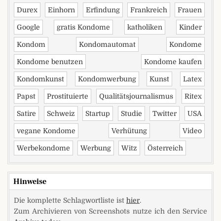
Durex
Einhorn
Erfindung
Frankreich
Frauen
Google
gratis Kondome
katholiken
Kinder
Kondom
Kondomautomat
Kondome
Kondome benutzen
Kondome kaufen
Kondomkunst
Kondomwerbung
Kunst
Latex
Papst
Prostituierte
Qualitätsjournalismus
Ritex
Satire
Schweiz
Startup
Studie
Twitter
USA
vegane Kondome
Verhütung
Video
Werbekondome
Werbung
Witz
Österreich
Hinweise
Die komplette Schlagwortliste ist
hier
.
Zum Archivieren von Screenshots nutze ich den Service